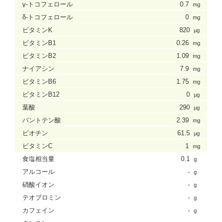
γ-トコフェロール
0.7
mg
δ-トコフェロール
0
mg
ビタミンK
820
µg
ビタミンB1
0.26
mg
ビタミンB2
1.09
mg
ナイアシン
7.9
mg
ビタミンB6
1.75
mg
ビタミンB12
0
µg
葉酸
290
µg
パントテン酸
2.39
mg
ビオチン
61.5
µg
ビタミンC
1
mg
食塩相当量
0.1
g
アルコール
-
g
硝酸イオン
-
g
テオブロミン
-
g
カフェイン
-
g