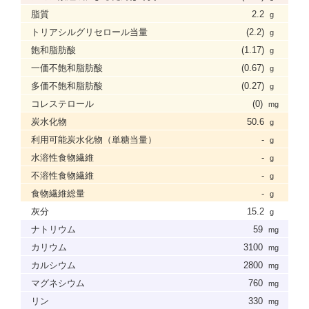
脂質
2.2
g
トリアシルグリセロール当量
(2.2)
g
飽和脂肪酸
(1.17)
g
一価不飽和脂肪酸
(0.67)
g
多価不飽和脂肪酸
(0.27)
g
コレステロール
(0)
mg
炭水化物
50.6
g
利用可能炭水化物（単糖当量）
-
g
水溶性食物繊維
-
g
不溶性食物繊維
-
g
食物繊維総量
-
g
灰分
15.2
g
ナトリウム
59
mg
カリウム
3100
mg
カルシウム
2800
mg
マグネシウム
760
mg
リン
330
mg