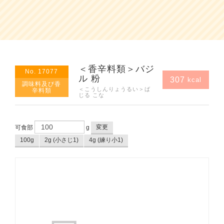
＜香辛料類＞バジ
No. 17077
ル 粉
307
kcal
調味料及び香
＜こうしんりょうるい＞ば
辛料類
じる こな
変更
可食部
g
100g
2g (小さじ1)
4g (練り小1)