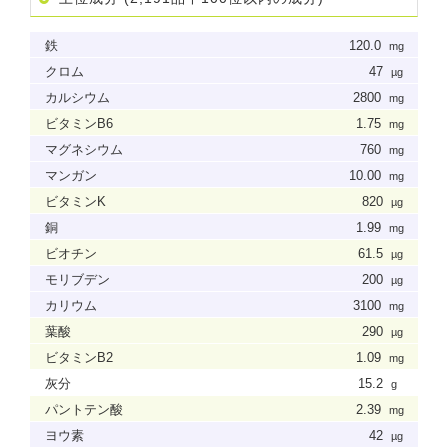
鉄
120.0
mg
クロム
47
µg
カルシウム
2800
mg
ビタミンB6
1.75
mg
マグネシウム
760
mg
マンガン
10.00
mg
ビタミンK
820
µg
銅
1.99
mg
ビオチン
61.5
µg
モリブデン
200
µg
カリウム
3100
mg
葉酸
290
µg
ビタミンB2
1.09
mg
灰分
15.2
g
パントテン酸
2.39
mg
ヨウ素
42
µg