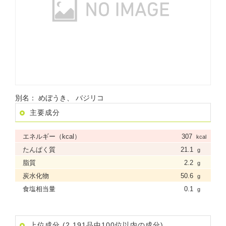
別名： めぼうき、 バジリコ
主要成分
エネルギー（kcal）
307
kcal
たんぱく質
21.1
g
脂質
2.2
g
炭水化物
50.6
g
食塩相当量
0.1
g
上位成分 (2,191品中100位以内の成分)