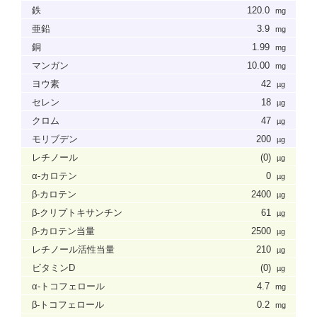
鉄
120.0
mg
亜鉛
3.9
mg
銅
1.99
mg
マンガン
10.00
mg
ヨウ素
42
µg
セレン
18
µg
クロム
47
µg
モリブデン
200
µg
レチノール
(0)
µg
α-カロテン
0
µg
β-カロテン
2400
µg
β-クリプトキサンチン
61
µg
β-カロテン当量
2500
µg
レチノール活性当量
210
µg
ビタミンD
(0)
µg
α-トコフェロール
4.7
mg
β-トコフェロール
0.2
mg