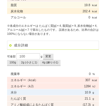
脂質
19.8
kcal
炭水化物
202.4
kcal
アルコール
0
kcal
※各成分のエネルギーは たんぱく質[g] × 4, 脂質[g] × 9, 炭水化物[g] × 4,
アルコール[g] × 7 で算出したものです。 誤差があるため、比率の合計は
100%にならない場合があります。
成分詳細
変更
可食部
g
100g
2g (小さじ1)
4g (練り小1)
廃棄率
0
%
エネルギー（kcal）
307
kcal
エネルギー（kJ)
1284
kJ
水分
10.9
g
たんぱく質
21.1
g
アミノ酸組成によるたんぱく質
(17.3)
g